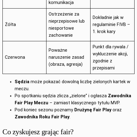
komunikacja
Ostrzeżenie za
Dokładnie jak w
nieprzepisowe lub
Żółta
regulaminie FIVB –
niesportowe
1. krok kary
zachowanie
Punkt dla rywala /
Poważne
wykluczenie akcji,
Czerwona
naruszenie zasad
zgodnie z
(obraza, agresja)
przepisami
Sędzia
może pokazać dowolną liczbę zielonych kartek w
meczu.
Po spotkaniu sędzia zlicza „zielone” i ogłasza
Zawodnika
Fair Play Meczu
– zamiast klasycznego tytułu MVP.
Pod koniec sezonu poznamy
Drużynę Fair Play
oraz
Zawodnika Roku Fair Play
.
Co zyskujesz grając fair?