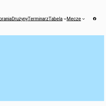
brania
Drużyny
Terminarz
Tabela
Mecze
Facebo