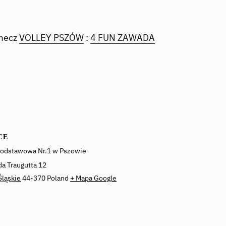
 mecz
VOLLEY PSZÓW
:
4 FUN ZAWADA
CE
podstawowa Nr.1 w Pszowie
a Traugutta 12
Śląskie
44-370
Poland
+ Mapa Google