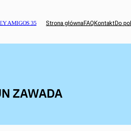
Strona główna
FAQ
Kontakt
Do po
EY AMIGOS 35
FUN ZAWADA