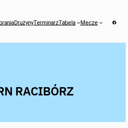
brania
Drużyny
Terminarz
Tabela
Mecze
Facebo
RN RACIBÓRZ