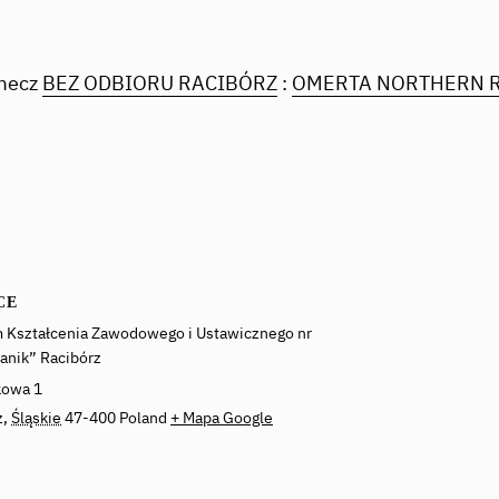
 mecz
BEZ ODBIORU RACIBÓRZ
:
OMERTA NORTHERN 
CE
 Kształcenia Zawodowego i Ustawicznego nr
anik” Racibórz
kowa 1
z
,
Śląskie
47-400
Poland
+ Mapa Google