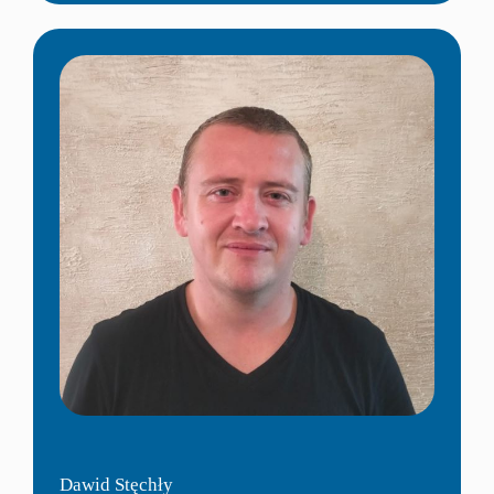
Dawid Stęchły