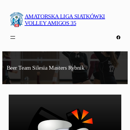
Przejdź
do
AMATORSKA LIGA SIATKÓWKI
treści
VOLLEY AMIGOS 35
Faceb
Beer Team Silesia Masters Rybnik